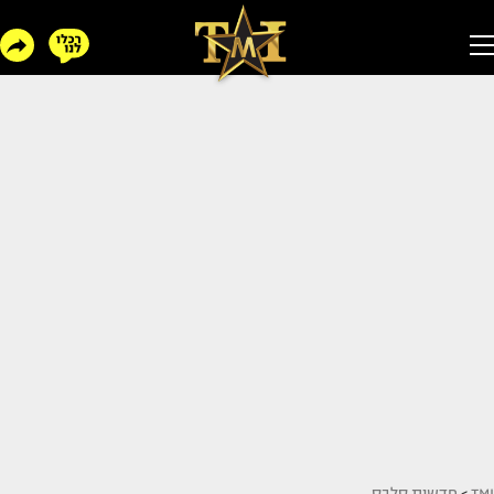
TMI
>
חדשות סלבס