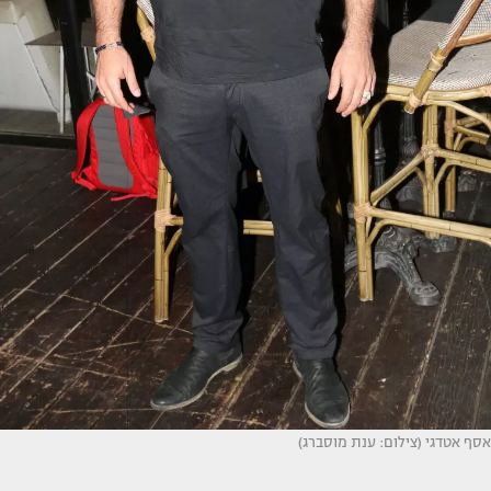
אסף אטדגי (צילום: ענת מוסברג)