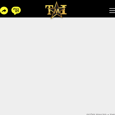
TMI
>
חדשות סלבס