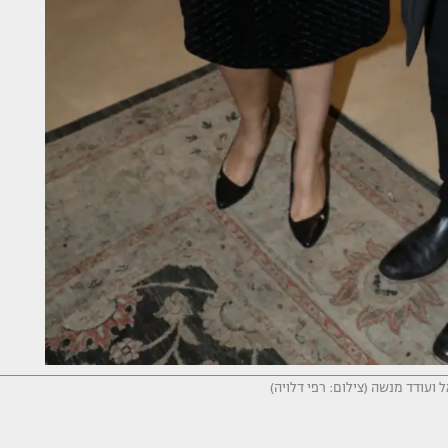
 ועודד מנשה (צילום: רפי דלויה)