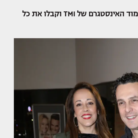
עוד לא עשיתם לנו לייק? לחצו, היכנסו לעמוד האינסטגרם של TMI וקבלו את כל