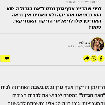
אסף גורן (צילום: מיכה לובטון)
לפני שהדייר אסף גורן נכנס ל"אח הגדול ה-VIP"
הוא כבש את אמריקה ולא תאמינו איך נראה
האודישן שלו לריאליטי הריקוד האמריקאי.
סקסי!
מיקי לוין
15/01/2019 | 11:38
הדוגמן והרקדן
אסף גורן
נכנס
בשבת האחרונה לבית
"האח הגדול"
במטרה לכבוש את לבבות הצופים
והמעריצות. גורן בן ה-27 אליו נחשפתם לראשונה