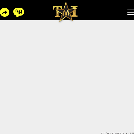
TMI
>
חדשות סלבס