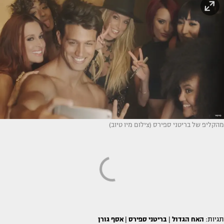
מהקליפ של בריטני ספירס (צילום מיו טיוב)
תגיות:
האח הגדול
|
בריטני ספירס
|
אסף גורן