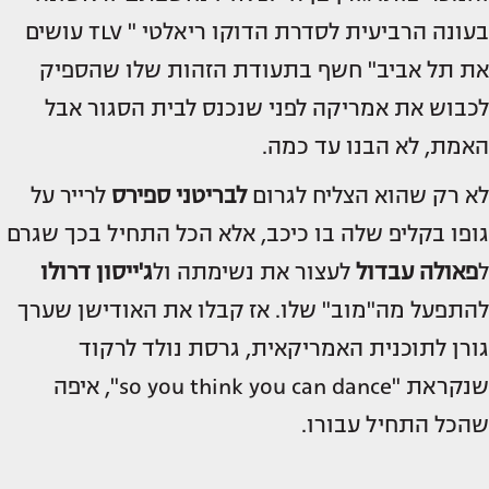
בעונה הרביעית לסדרת הדוקו ריאלטי " TLV עושים
את תל אביב" חשף בתעודת הזהות שלו שהספיק
לכבוש את אמריקה לפני שנכנס לבית הסגור אבל
האמת, לא הבנו עד כמה.
לא רק שהוא הצליח לגרום
ל
בריטני ספירס
לרייר על
גופו בקליפ שלה בו כיכב, אלא הכל התחיל בכך שגרם
ל
פאולה עבדול
לעצור את נשימתה ול
ג'ייסון דרולו
להתפעל מה"מוב" שלו. אז קבלו את האודישן שערך
גורן לתוכנית האמריקאית, גרסת נולד לרקוד
שנקראת "so you think you can dance", איפה
שהכל התחיל עבורו.