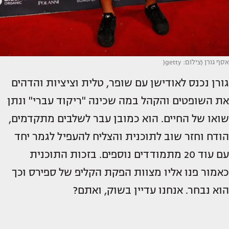
אסף גורן (צילום: getty(
גורן נכנס לאודישן עם שופר, טלית וציציות והדהים
את השופטים והקהל במה שכינה "ריקוד עברי" ונתן
שואו של החיים. הוא כמובן עבר לשלבים מתקדמים,
הודח וחזר שוב לתוכנית והצליח להעפיל לגמר יחד
עם עוד 20 מתמודדים נוספים. בזכות התוכנית
כאמור פנו אליו מצוות הפקת הקליפ של ספירס וכך
הוא נבחר. אנחנו עדיין בשוק, ואתם?