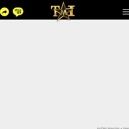
TMI
>
חדשות סלבס