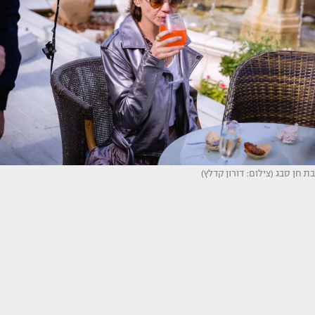
בת חן סבג (צילום: דורון קדלץ)