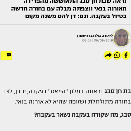
נראה שבת חן סבג התאוששה מהפרידה
מאורנה בנאי ונצפתה מבלה עם בחורה חדשה
בטיול בעקבה. וגם: דן להט משנה מקום
ליאורה גולדנברג-שטרן
06/09/2019 | 06:01
בת חן סבג
נראתה במלון "הייאט" בעקבה, ירדן, לצד
בחורה מתולתלת ושזופה שהיא לא אורנה בנאי.
סבג, מה שקורה בעקבה נשאר בעקבה?