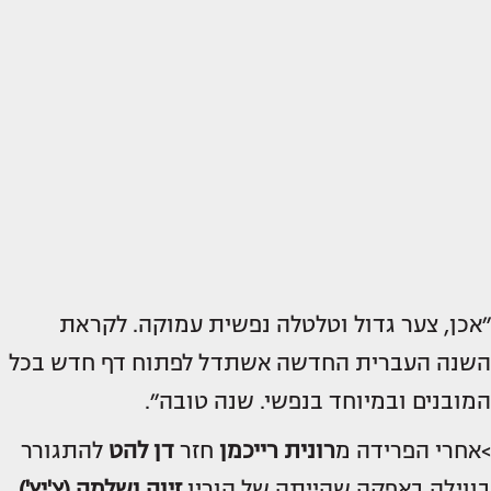
״אכן, צער גדול וטלטלה נפשית עמוקה. לקראת
השנה העברית החדשה אשתדל לפתוח דף חדש בכל
המובנים ובמיוחד בנפשי. שנה טובה״.
>אחרי הפרידה מ
רונית רייכמן
חזר
דן להט
להתגורר
בווילה באפקה שהייתה של הוריו
זיוה ושלמה (צ'יץ')