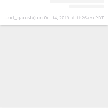
A post shared by Dr. Algarushi Mahmoud (@dr_mahmoud_garushi)
on
Oct 14, 2019 at 11:26am PDT