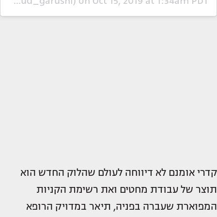
A post shared by Dr. Algarushi Mahmoud (@dr_mahmoud_garushi)
on
Oct 15, 2019 at 1:34am PDT
קדרי אומנם לא דיווחה לעולם שהלוק החדש הוא
תוצר של עבודת מחטים ואת רשימת הקניות
המפוארת שעברה בפניה, תיאר במדויק הרופא