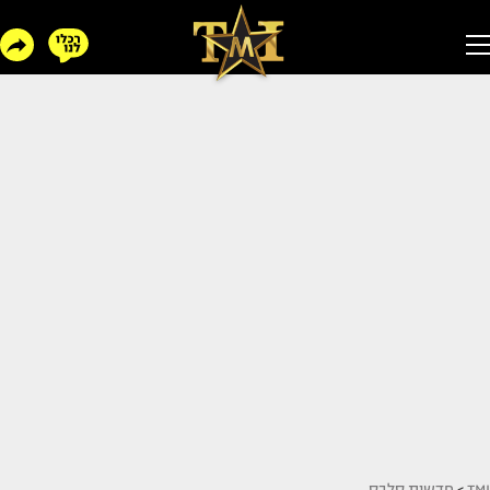
TMI
>
חדשות סלבס