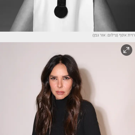
רוית אסף (צילום: אור גפן)