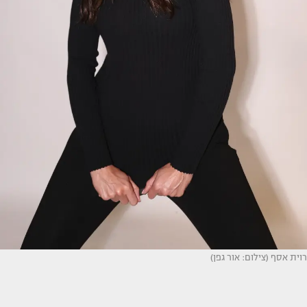
רוית אסף (צילום: אור גפן)