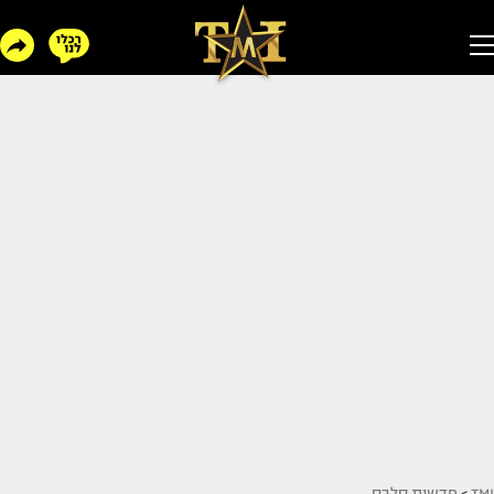
TMI
>
חדשות סלבס