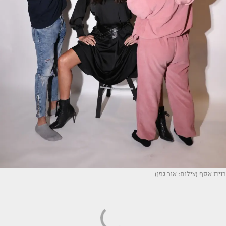
רוית אסף (צילום: אור גפן)