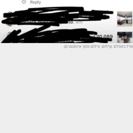
אדל בספלוב (צילום: צילום מסך אינסטגרם)