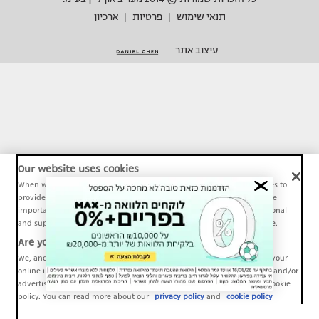
תנאי שימוש
פרטיות
ארכיון
|
|
עיצוב אתר
Our website uses cookies
When we provide Maariv, TMI and Sport1 content online, we use cookies to
provide social media features and to analyze our traffic. These tools are
important and necessary for our website functionality. Others are optional
and support Maariv, TMI and Sport1 activity and your online experience.
Are you happy to accept cookies?
We, and our partners, use information about your use of our site and your
online interactions to improve our services and to personalize content and/or
advertising for you. You can read more about our privacy policy and cookie
policy. You can read more about our
privacy policy
and
cookie policy