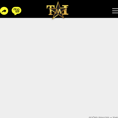
TMI
>
חדשות סלבס