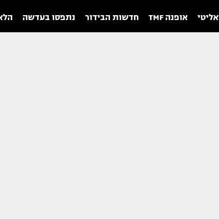
אליטי
אופנה TMF
חדשות הבידור
נתפסו בעדשה
הלאו