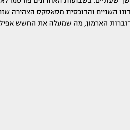
, הוא ישודר ברשת CBS ויימשך שעתיים. בשבועות האחרונים פורסמו לא
דונו השניים והדוכסית מסאסקס הצהירה שזה
וברות הארמון, מה שמעלה את החשש אפילו