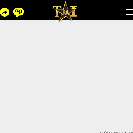
TMI
>
חדשות סלבס