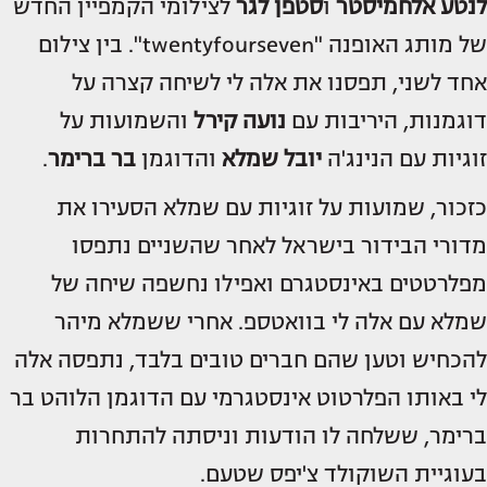
לנטע אלחמיסטר
ו
סטפן לגר
לצילומי הקמפיין החדש
של מותג האופנה "twentyfourseven". בין צילום
אחד לשני, תפסנו את אלה לי לשיחה קצרה על
דוגמנות, היריבות עם
נועה קירל
והשמועות על
זוגיות עם הנינג'ה
יובל שמלא
והדוגמן
בר ברימר
.
כזכור, שמועות על זוגיות עם שמלא הסעירו את
מדורי הבידור בישראל לאחר שהשניים נתפסו
מפלרטטים באינסטגרם ואפילו נחשפה שיחה של
שמלא עם אלה לי בוואטספ. אחרי ששמלא מיהר
להכחיש וטען שהם חברים טובים בלבד, נתפסה אלה
לי באותו הפלרטוט אינסטגרמי עם הדוגמן הלוהט בר
ברימר, ששלחה לו הודעות וניסתה להתחרות
בעוגיית השוקולד צ'יפס שטעם.