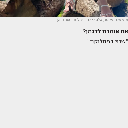
נטע אלחמיסטר, אלה לי להב (צילום: סער נווה)
את אוהבת לדגמן?
"שנוי במחלוקת".