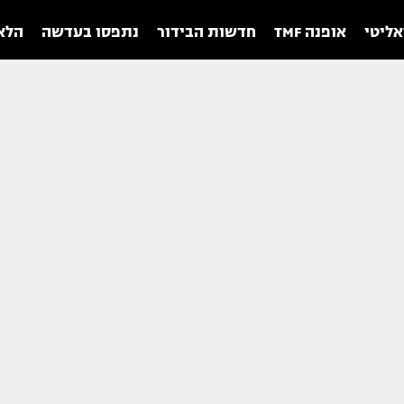
אליטי
אופנה TMF
חדשות הבידור
נתפסו בעדשה
הלאו