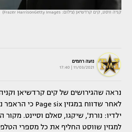
קניה ווסט, קים קרדשיאן (צילום: Frazer HarrisonGetty Images)
נועה רחמים
11/03/2021 | 17:40
נראה שהגירושים של קים קרדשיאן וקניה 
לאחר שדווח במגזי
ילדיו: נורת', שיקגו, סאלם וסיינט. מקו
למגזין שווסט החליף את כל מספרי הטלפו