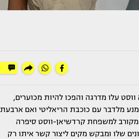
ווסט עלו מדרגה והפכו להיות מכוערים,
ן Page six כי הראפר נמנע מלדבר עם כוכבת הריאליטי ואם ארבעת
ר המקורב למשפחת קרדשיאן-ווסט סיפרה
נים שלו ומבקש מקים ליצור קשר איתו רק