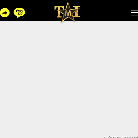
TMI
>
חדשות סלבס