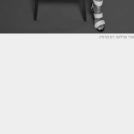
שיר (צילום: רון קדמי)