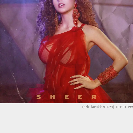
שיר חיימוב (צילום: Eric larokk)