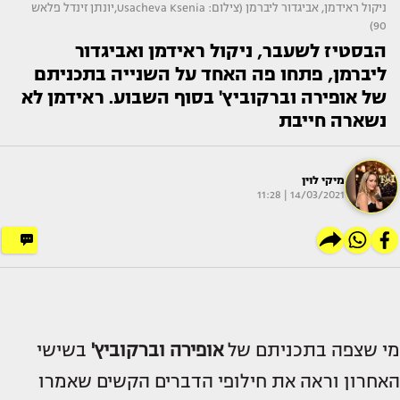
ניקול ראידמן, אביגדור ליברמן (צילום: Usacheva Ksenia,יונתן זינדל פלאש
90)
הבסטיז לשעבר, ניקול ראידמן ואביגדור
ליברמן, פתחו פה האחד על השנייה בתכניתם
של אופירה וברקוביץ' בסוף השבוע. ראידמן לא
נשארה חייבת
מיקי לוין
14/03/2021 | 11:28
מי שצפה בתכניתם של
אופירה וברקוביץ'
בשישי
האחרון וראה את חילופי הדברים הקשים שאמרו