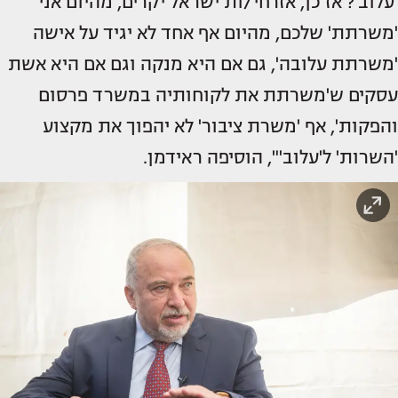
'עלוב'? אז כן, אזרחי/ות ישראל יקרים, מהיום אני
'משרתת' שלכם, מהיום אף אחד לא יגיד על אישה
'משרתת עלובה', גם אם היא מנקה וגם אם היא אשת
עסקים ש'משרתת את לקוחותיה במשרד פרסום
והפקות', אף 'משרת ציבור' לא יהפוך את מקצוע
'השרות' ל'עלוב'", הוסיפה ראידמן.