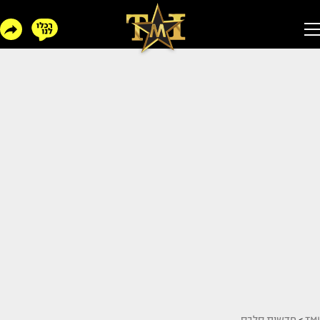
TMI
>
חדשות סלבס