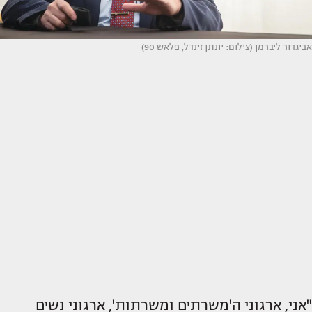
אביגדור ליברמן (צילום: יונתן זינדל, פלאש 90)
"אני, ארגוני ה'משרתים ומשרתות', ארגוני נשים