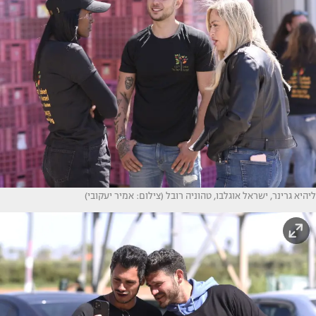
ליהיא גרינר, ישראל אוגלבו, טהוניה רובל (צילום: אמיר יעקובי)