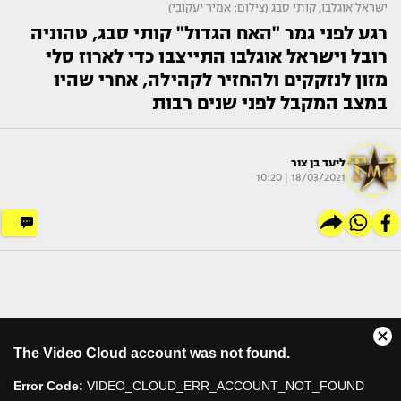
ישראל אוגלבו, קותי סבג (צילום: אמיר יעקובי)
רגע לפני גמר "האח הגדול" קותי סבג, טהוניה
רובל וישראל אוגלבו התייצבו כדי לארוז סלי
מזון לנזקקים ולהחזיר לקהילה, אחרי שהיו
במצב המקבל לפני שנים רבות
ליעד בן צור
18/03/2021 | 10:20