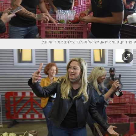
עופר חיון, טיטי איינאו, ישראל אוגלבו (צילום: אמיר יעקובי)