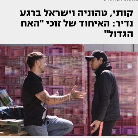
קותי, טהוניה וישראל ברגע
נדיר: האיחוד של זוכי "האח
הגדול"