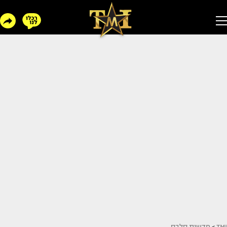
TMI
>
חדשות סלבס