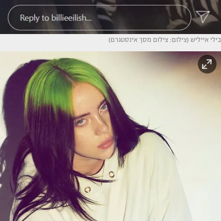
בילי אייליש (צילום: צילום מסך אינסטגרם)