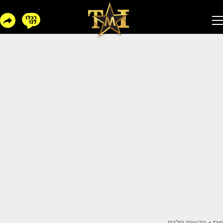
TMI
>
חדשות סלבס