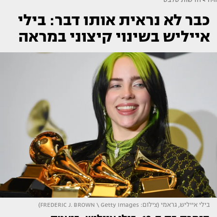
כבר לא נראית אותו דבר: בילי
אייליש בשינוי קיצוני במראה
בילי אייליש, גראמי (צילום: FREDERIC J. BROWN \ Getty Images)