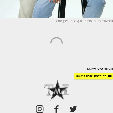
גבריאלה חאיט, עדן פינס (צילום: לירן מור)
תגיות:
טיטי איינאו
מה הדעה שלכם בנושא?