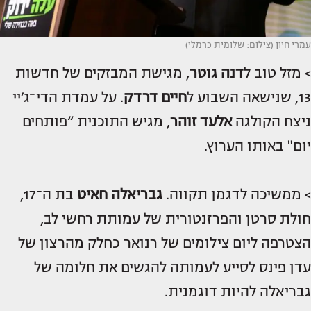
עמרי חיון (צילום: שלומית כרמלי)
> מזל טוב ל
דנה גוטר
, מגישת המבזקים של חדשות
13, שנישאה השבוע ל
חיים דרדק
. על עמדת הדי־ג׳יי
ניצח הקולגה
אלעד זוהר
, מגיש התוכנית “פותחים
יום" באותו הערוץ.
> ממשיכה לדגמן תקווה.
גבריאלה חאיט
בת ה־17,
חולת סרטן והפרזנטורית של עמותת רחשי לב,
הצטרפה ליום צילומים של רנואר כחלק מהרצון של
עדן פינס לסייע לעמותה להגשים את חלומה של
גבריאלה להיות דוגמנית.