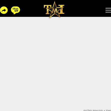
TMI
>
חדשות סלבס