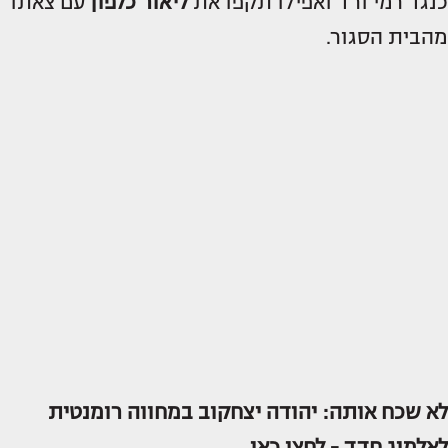
כנגד רמי ורד ואפילו תקפו את
ליאור כלפון
עם צאתו
מהבית הסגור.
לא שכח אותה: יהודה יצחקוב במחווה רומנטית
לאלמוג חדד -
לחצו כאן.