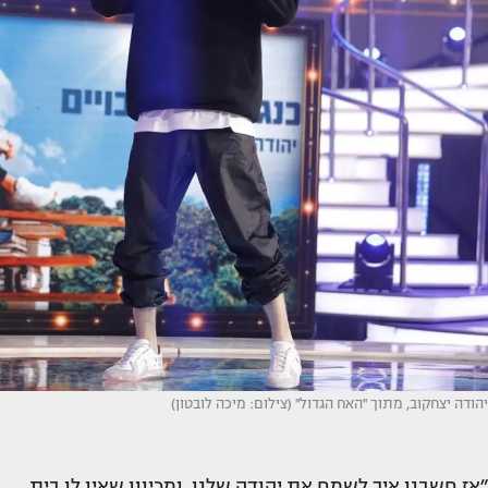
יהודה יצחקוב, מתוך ''האח הגדול'' (צילום: מיכה לובטון)
״אז חשבנו איך לשמח את יהודה שלנו, ומכיוון שאין לו בית