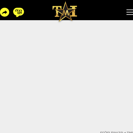
TMI
>
חדשות סלבס