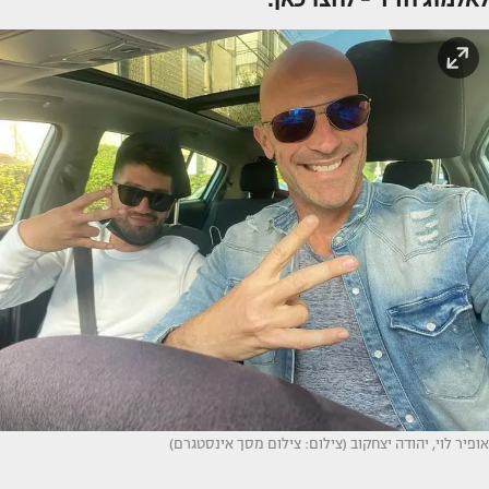
אופיר לוי, יהודה יצחקוב (צילום: צילום מסך אינסטגרם)