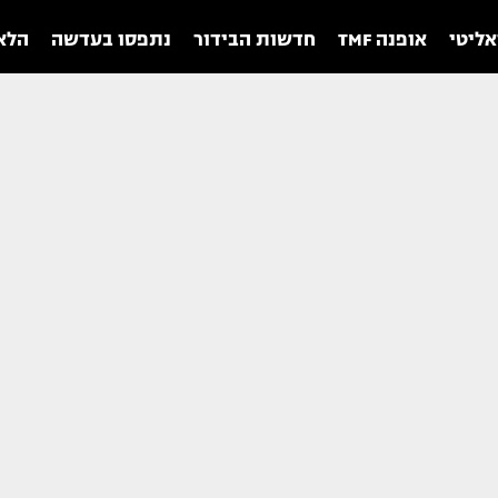
אליטי
אופנה TMF
חדשות הבידור
נתפסו בעדשה
הלאו