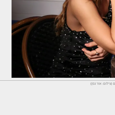
 (צילום: אור גפן)