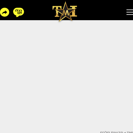
TMI
>
חדשות סלבס