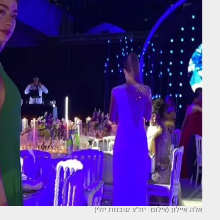
אלה איילון (צילום: יח"צ סוכנות יולי)