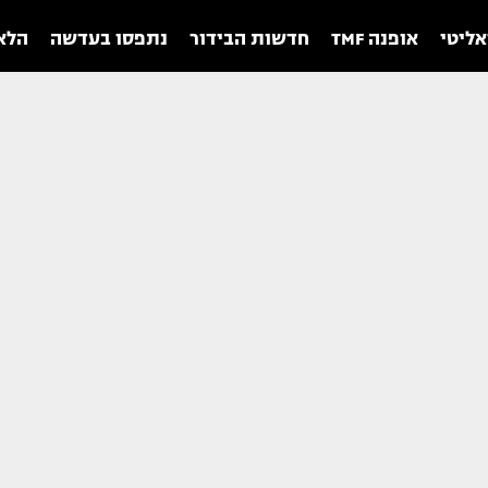
אליטי
אופנה TMF
חדשות הבידור
נתפסו בעדשה
הלאו