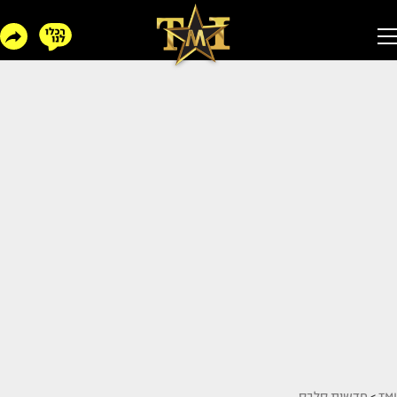
TMI
>
חדשות סלבס