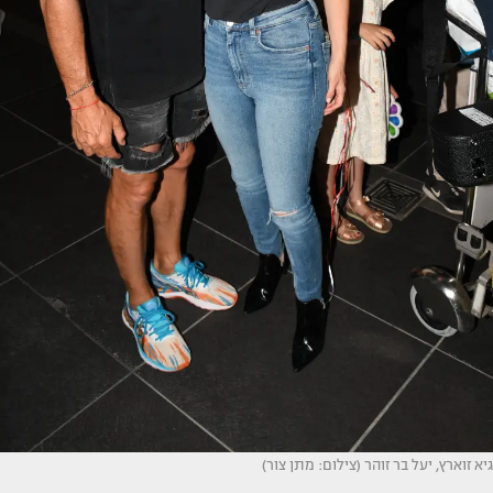
גיא זוארץ, יעל בר זוהר (צילום: מתן צור)