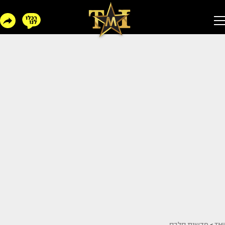
TMI
>
חדשות סלבס