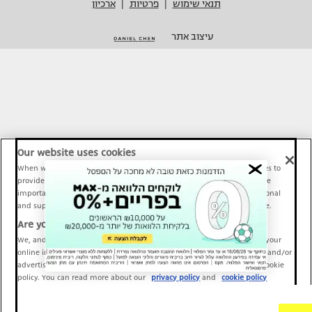
תנאי שימוש
פרטיות
ארכיון
|
|
עיצוב אתר
Our website uses cookies
When we provide Maariv, TMI and Sport1 content online, we use cookies to
provide social media features and to analyze our traffic. These tools are
important and necessary for our website functionality. Others are optional
and support Maariv, TMI and Sport1 activity and your online experience.
Are you happy to accept cookies?
We, and our partners, use information about your use of our site and your
online interactions to improve our services and to personalize content and/or
advertising for you. You can read more about our privacy policy and cookie
policy. You can read more about our
privacy policy
and
cookie policy