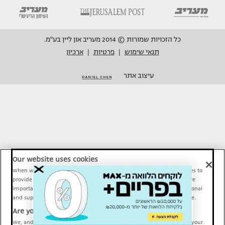
כל הזכויות שמורות © 2014 מעריב און ליין בע"מ.
תנאי שימוש
פרטיות
ארכיון
|
|
עיצוב אתר
Our website uses cookies
When we provide Maariv, TMI and Sport1 content online, we use cookies to
provide social media features and to analyze our traffic. These tools are
important and necessary for our website functionality. Others are optional
and support Maariv, TMI and Sport1 activity and your online experience.
Are you happy to accept cookies?
We, and our partners, use information about your use of our site and your