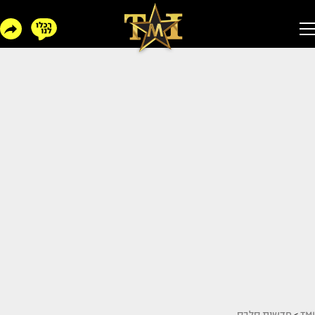
TMI
>
חדשות סלבס