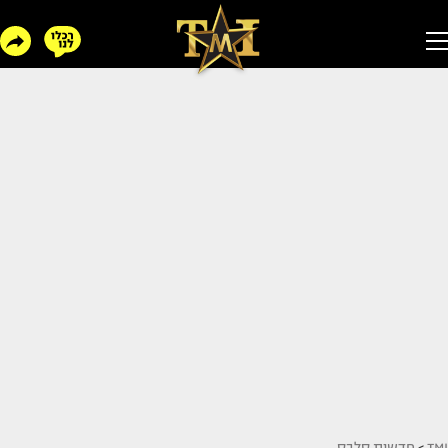
TMI
>
חדשות סלבס