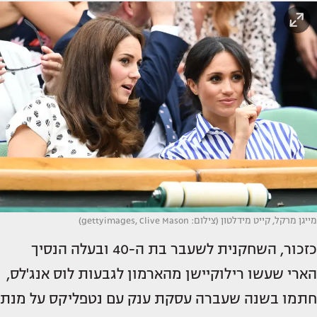
מייגן מרקל, קייט מידלטון (צילום: gettyimages, Clive Mason)
כזכור, השחקנית לשעבר בת ה-40 ובעלה הנסיך
הארי שעשו רילוקיישן מהארמון לגבעות לוס אנג'לס,
חתמו בשנה שעברה עסקת ענק עם נטפליקס על מנת