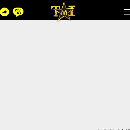
TMI
>
חדשות סלבס