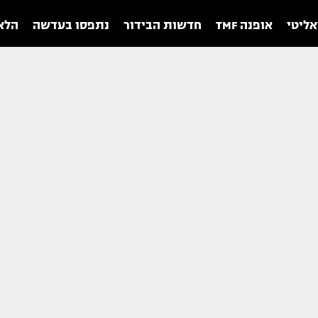
אליטי
אופנה TMF
חדשות הבידור
נתפסו בעדשה
הלאו