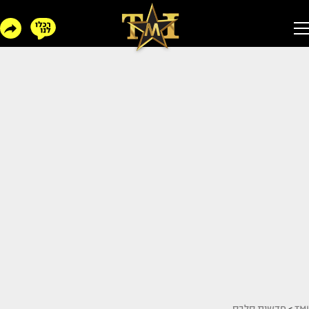
TMI
>
חדשות סלבס