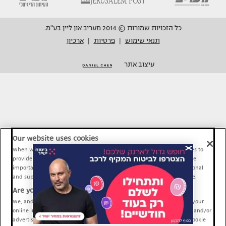
כל הזכויות שמורות © 2014 מעריב און ליין בע"מ.
תנאי שימוש
פרטיות
ארכיון
|
|
עיצוב אתר
Our website uses cookies
When we provide Maariv, TMI and Sport1 content online, we use cookies to
provide social media features and to analyze our traffic. These tools are
important and necessary for our website functionality. Others are optional
and support Maariv, TMI and Sport1 activity and your online experience.
Are you happy to accept cookies?
We, and our partners, use information about your use of our site and your
online interactions to improve our services and to personalize content and/or
advertising for you. You can read more about our privacy policy and cookie