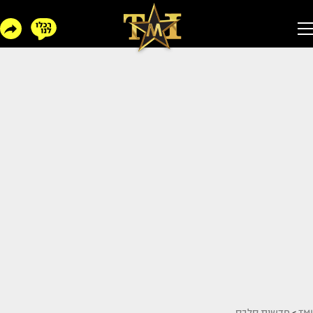
TMI
>
חדשות סלבס