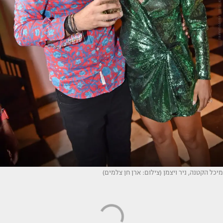
מיכל הקטנה, ניר ויצמן (צילום: ארן חן צלמים)