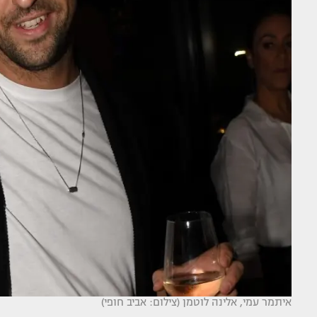
איתמר עמי, אלינה לוטמן (צילום: אביב חופי)