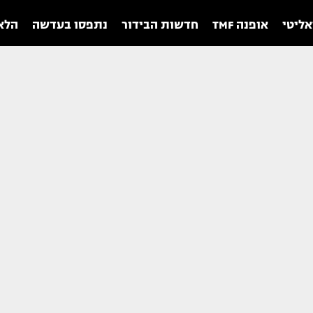
אליטי
אופנה TMF
חדשות הבידור
נתפסו בעדשה
הלאו