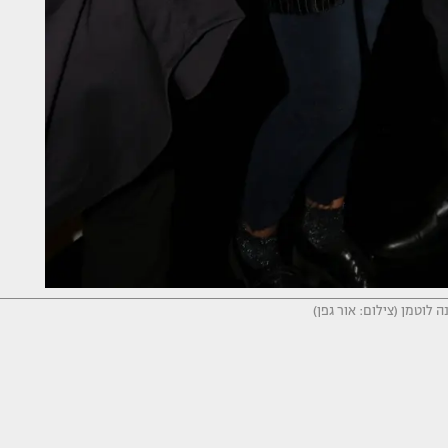
 לוטמן (צילום: אור גפן)