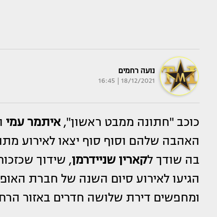
נועה רחמים
18/12/2021 | 16:45
כוכב "חתונה ממבט ראשון",
איתמר עמי
וז
האהבה שלהם וסוף סוף יצאו לאירוע מתוק
בה שודך ל
קארין שניידרמן
, שידוך שכזכור
ומחפשים דירת שלושה חדרים באזור הרחובו