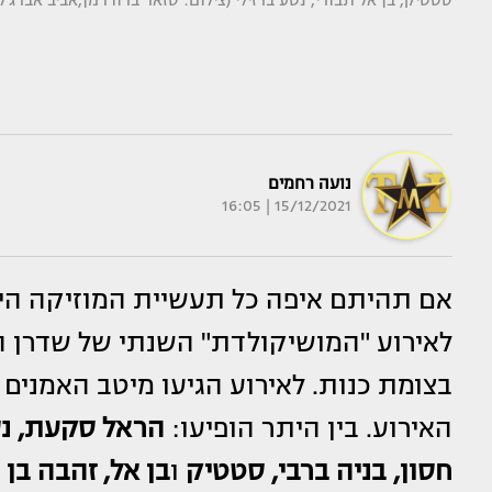
סטטיק, בן אל תבורי, נטע ברזילי (צילום: סזאר ברודרמן,אביב אברג'ל)
נועה רחמים
15/12/2021 | 16:05
אם תהיתם איפה כל תעשיית המוזיקה היי
לאירוע "המושיקולדת" השנתי של שדרן ה
האירוע. בין היתר הופיעו:
הראל סקעת, נסר
חסון, בניה ברבי, סטטיק
ו
בן אל, זהבה בן
ו