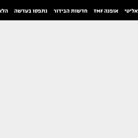
אליטי
אופנה TMF
חדשות הבידור
נתפסו בעדשה
הלאו