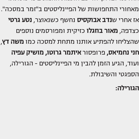
מאחורי התחפושות של הפיינליסטים ב"זמר במסכה".
אז אחרי ש
נדב אבוקסיס
נחשף כשנאוצר,
נטע גרטי
כצדפה,
מאור בוזגלו
כזיקית ומפורסמים נוספים
שהצליחו להפתיע אותנו מתחת למסכה כמו
משה דץ
,
חני נחמיאס,
פרופסור
איתמר גרוטו, מושיק עפיה
ועוד, הגיע הזמן להבין מי הפיינליסטים - הגורילה,
הספגטי והשיבולת.
הגורילה: