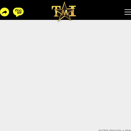
TMI
>
חדשות סלבס