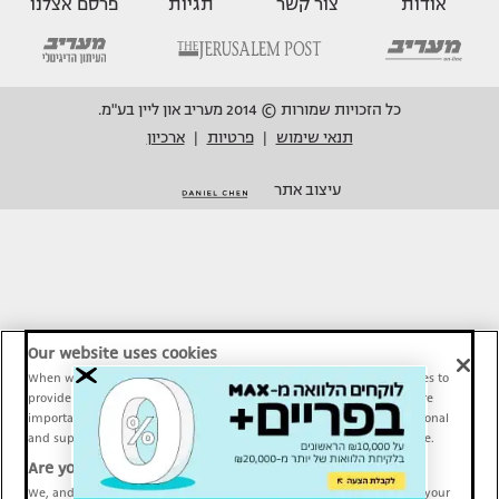
אודות
צור קשר
תגיות
פרסם אצלנו
כל הזכויות שמורות © 2014 מעריב און ליין בע"מ.
תנאי שימוש
פרטיות
ארכיון
|
|
עיצוב אתר
Our website uses cookies
When we provide Maariv, TMI and Sport1 content online, we use cookies to
provide social media features and to analyze our traffic. These tools are
important and necessary for our website functionality. Others are optional
and support Maariv, TMI and Sport1 activity and your online experience.
Are you happy to accept cookies?
We, and our partners, use information about your use of our site and your