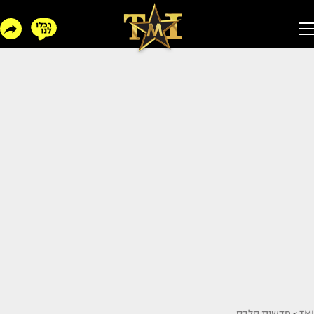
TMI
>
חדשות סלבס