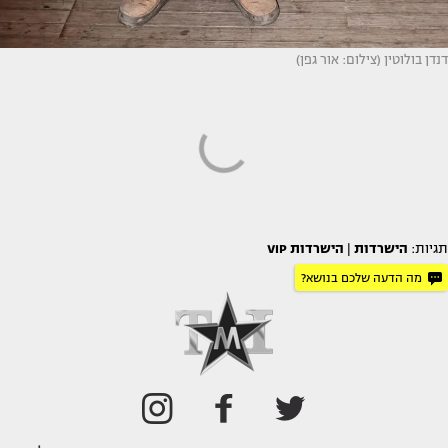
דנדן בולוטין (צילום: אור גפן)
תגיות:
הישרדות
|
הישרדות VIP
מה הדעה שלכם בנושא?