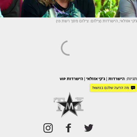
ג'קי אזולאי, הישרדות (צילום: צילום מסך רשת 13)
תגיות:
הישרדות
|
ג'קי אזולאי
|
הישרדות VIP
מה הדעה שלכם בנושא?