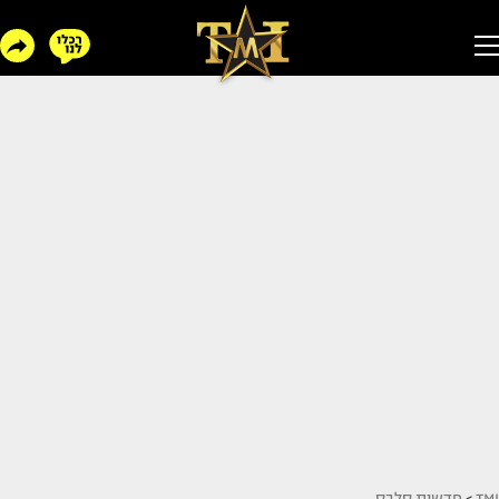
TMI
>
חדשות סלבס