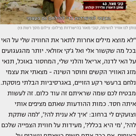
נותן לנו אוויר לנשימה, קובי מאור בהישרדות (צילום: צילום מסך רשת 13)
"לא מוצא מילים אחרות לתאר את החוויה שלי על האי
בכל מה שקשור אלי ואל ג'קי אזולאי. יותר מהגעגועים
על האי לדנה, אריאל והלני שלי, המחסור באוכל, תנאי
מזג האוויר הקשים וחוסר השינה - מצאתי את עצמי
נלחם ברעשי רקע הזויים, באגרסיביות הבלתי פוסקת.
מבטיח לכם שמה שראיתם זה עוד כלום. זה לעשות
איתה חסד. כמות ההודעות שאתם מציפים אותי
וצועקים לי ברחוב: 'איך לא ענית לה?', 'למה שתקת
לה?', 'מי היא בכלל?', מעידות על חווית הצפייה שלכם
הצופים. אם ככה אתם חשים כשאתם יושבים על