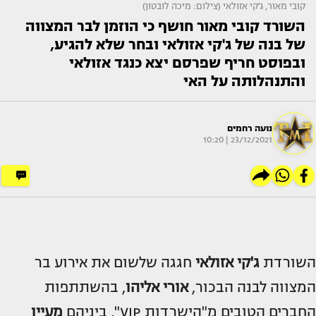
קובי מאור, ג'קי אזולאי (צילום: מיכה לובטון)
השורד קובי מאור חושף כי הוזמן לבר המצווה
של בנה של ג'קי אזולאי ובחר שלא להגיע,
ובפוסט חריף שפרסם יצא כנגד אזולאי
והתנהלותה על האי
נועה רחמים
23/12/2021 | 10:20
השורדת
ג'קי אזולאי
חגגה שלשום את אירוע בר
המצווה לבנה הבכור,
אורי אליהו
, בהשתתפות
החברים הטובים מ"הישרדות VIP", ביניהם
מעיין