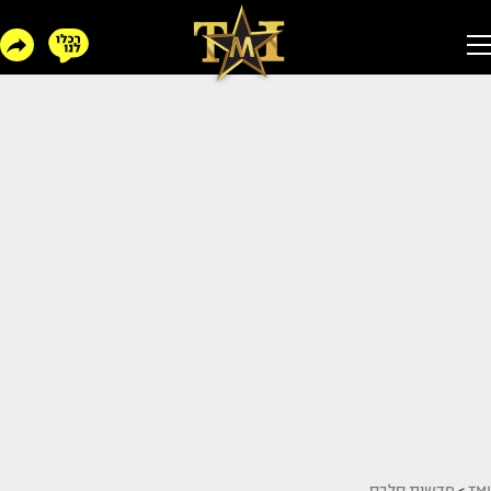
TMI
>
חדשות סלבס