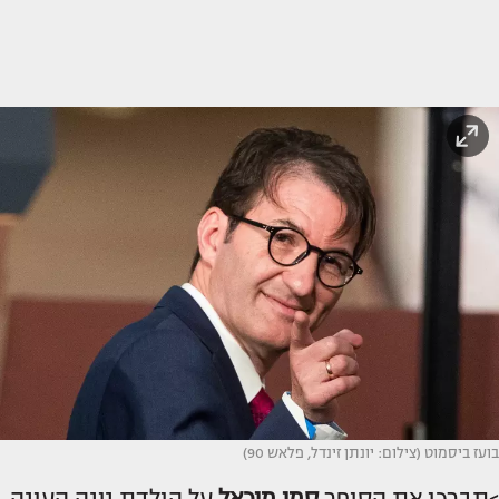
בועז ביסמוט (צילום: יונתן זינדל, פלאש 90)
>תברכו את הסופר
סמי מיכאל
על הולדת נינה העונה