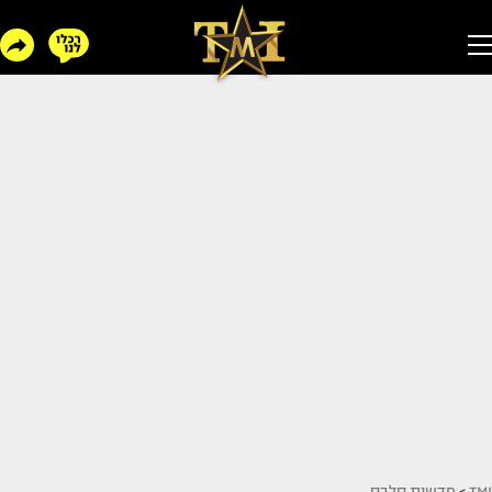
TMI
>
חדשות סלבס