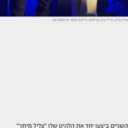
אלין גולן, אייל גולן (צילום: צילום מסך אינסטגרם)
השניים ביצעו יחד את הלהיט שלו "צליל מיתר"