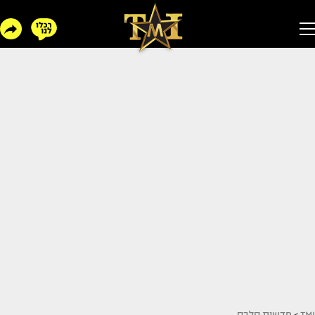
TMI
>
חדשות סלבס