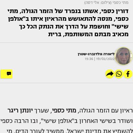
מתי כספי (צילום: אלי דסה)
דורין כספי, אשתו בנפרד של הזמר הגולה, מתי
כספי, מנסה להתאושש מהראיון איתו ב"אולפן
שישי" וחושפת על הדרך את הנתק הכל כך
מכאיב מבתם המשותפת, ברית
ליאורה גולדנברג-שטרן
19/02/2022 | 15:36
ראיון עם הזמר הגולה,
מתי כספי
, שערך
יונתן ריגר
ושודר בשישי האחרון ב"אולפן שישי", ובו הרבה כספי
להשמיץ את מדינת ישראל, ממשיך לעורר הדים. מי