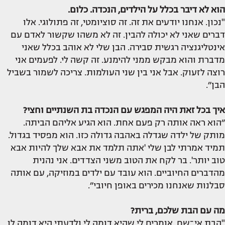
הוא לא דיבר בכלל על הילדים, הנכדה. כלום.
"נכון. אנחנו יודעים את זה. זה סוציומטי, זה פתולוגי. אלו
דברים שאני לא יכולה להבין. זה לא משהו שקשור לאדם עם
אינטליגנציה רגשית סבירה. הבן שלי לא אוהב בכלל שאני
מדברת והוא מבקש ממני להימנע. זה קשה לי. לפעמים אני
רוצה לזעוק. אבל אני בין שני העולמות. צריכה לשמור בשביל
הבן״.
איך בכל זאת היה המפגש עם הנכדה בת השנתיים וחצי?
״הוא ראה אותה רק פעם אחת. הוא הגיע אליהם הביתה.
מותק של ילדה שגדלה באהבה גדולה כזו. הוא מפסיד בגדול.
תמיד אמרתי לבן שלי 'אתה תלמד את אבא שלך להיות אבא
טוב יותר'. בר לקח את הטוב משני הצדדים. אני נהנית
מהדברים החיוביים. הוא עובד עם ילדים במוזיקה, עם אותה
סבלנות שאנחנו מכירים באופן חיובי״.
מה עם הבת שלכם, ברית?
"הבת אי־שם. אומרים לי שהיא דומה לי ולדעתי היא דומה לו.