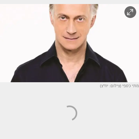
מתי כספי (צילום: יח''צ)