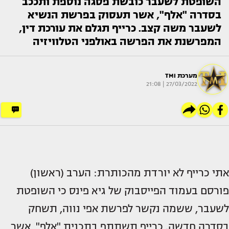
השופטת לשעבר כובשת פסגה נוספת ותככב
בסדרה "אלף", אשר תעסוק בפרשת הנשיא
לשעבר משה קצב. כרייף תגלם את עורכת דין,
המפרשנת את הפרשה באולפני הטלוויזיה
מערכת TMI
27/03/2022 | 21:08
אתי כרייף לא יורדת מהכותרת: הערב (ראשון)
פורסם בעמוד הפייסבוק של גיא פינס כי השופטת
לשעבר, ששמה נקשר לפרשת אפי נווה, תשחק
בסדרה חדשה. כרייף תשתתף בתכנית "אלף", אשר