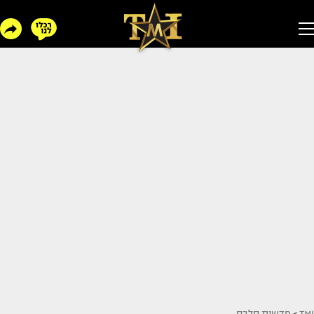
TMI
>
חדשות סלבס