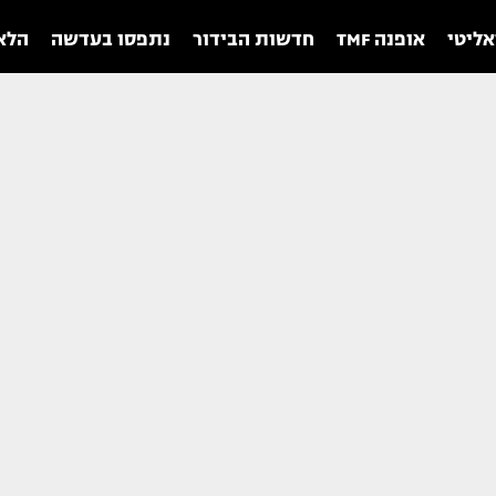
אליטי
אופנה TMF
חדשות הבידור
נתפסו בעדשה
הלאו