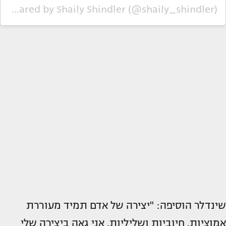
A post shared by Shaily Shindler (@shaily_shindler)
שינדלר הוסיפה: "יצירה של אדם תמיד מעוררת
אמוציות. חיוביות ושליליות. אני גאה ביצירה שלי