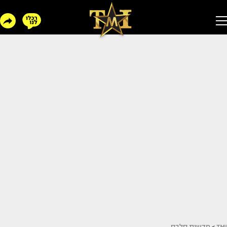
TMI
>
חדשות סלבס