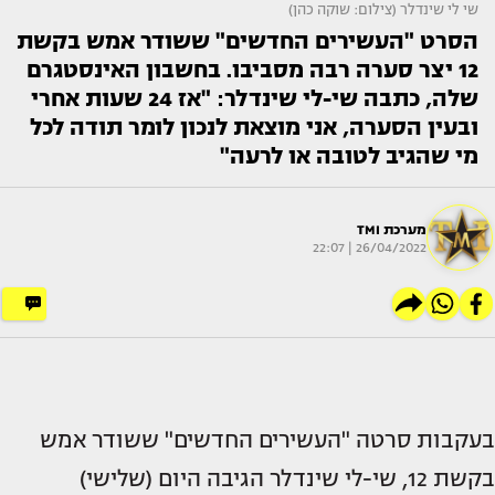
שי לי שינדלר (צילום: שוקה כהן)
הסרט "העשירים החדשים" ששודר אמש בקשת
12 יצר סערה רבה מסביבו. בחשבון האינסטגרם
שלה, כתבה שי-לי שינדלר: "אז 24 שעות אחרי
ובעין הסערה, אני מוצאת לנכון לומר תודה לכל
מי שהגיב לטובה או לרעה"
מערכת TMI
26/04/2022 | 22:07
בעקבות סרטה "העשירים החדשים" ששודר אמש
בקשת 12, שי-לי שינדלר הגיבה היום (שלישי)