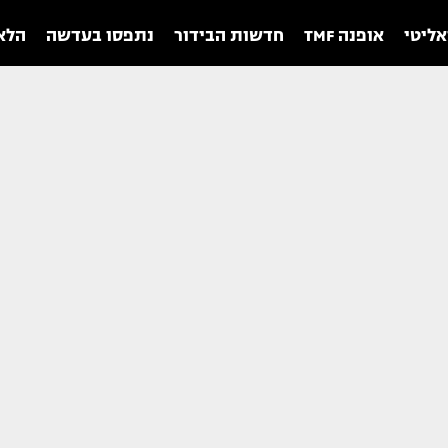
אליטי
אופנה TMF
חדשות הבידור
נתפסו בעדשה
הלאו