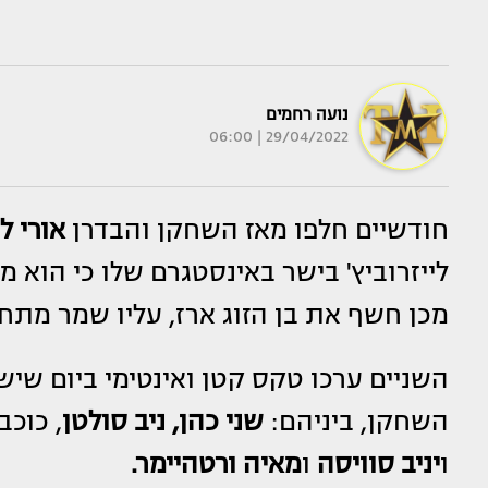
נועה רחמים
29/04/2022 | 06:00
חודשיים חלפו מאז השחקן והבדרן
אורי לי
לייזרוביץ' בישר באינסטגרם שלו כי הוא 
מכן חשף את בן הזוג ארז, עליו שמר מת
השניים ערכו טקס קטן ואינטימי ביום שישי
השחקן, ביניהם:
שני כהן, ניב סולטן
, כוכב
ו
יניב סוויסה
ו
מאיה ורטהיימר.