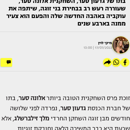
בתו של גדעון סער, השחקנית אלונה סער,
שעוררה רעש רב בבחירת בני זוגה, שיתפה את
עוקביה באהבה החדשה שלה והפעם הוא צעיר
ממנה בארבע שנים
מיקי לוין
17/07/2022 | 13:00
זוכת פרס השחקנית הטובה ביותר
אלונה סער
, בתו
של חברת הכנסת
גדעון סער
, נפרדה לפני שלושה
חודשים מבן זוגה השחקן החרדי
מלך זילברשלג
, אלא
שכעת היא כבר המשיכה הלאה וחובקת זוגיות