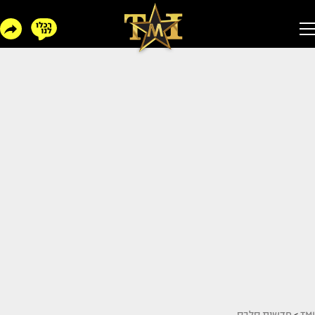
TMI
>
חדשות סלבס