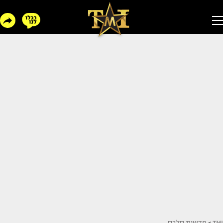
TMI
>
חדשות סלבס