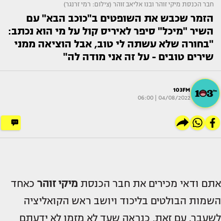
חבר הכנסת מיקי זוהר ובנו אליאב זוהר (צילום: רמי זרנגר)
הזמר שכבש את השופטים ב"כוכב הבא" עם
השיר "מיכל" סיפר לאיריס קול על מי הוא נכתב:
"בחורה שלא עשתה לי טוב, אבל הוציאה ממני
שירים טובים - על זה אני מודה לה"
103FM
04/08/2022 | 06:00
אתם ודאי מכירים את חבר הכנסת
מיקי זוהר
כאחד
השמות הבולטים בליכוד ויושב ראש הקואליציה
לשעבר. עם זאת, כנראה שעד לא מזמן לא ידעתם