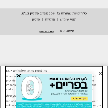
כל הזכויות שמורות © 2014 מעריב און ליין בע"מ.
תנאי שימוש
פרטיות
ארכיון
|
|
עיצוב אתר
Our website uses cookies
When we provide Maariv, TMI and Sport1 content online, we use cookies to
provide social media features and to analyze our traffic. These tools are
important and necessary for our website functionality. Others are optional
and support Maariv, TMI and Sport1 activity and your online experience.
Are you happy to accept cookies?
We, and our partners, use information about your use of our site and your
online interactions to improve our services and to personalize content and/or