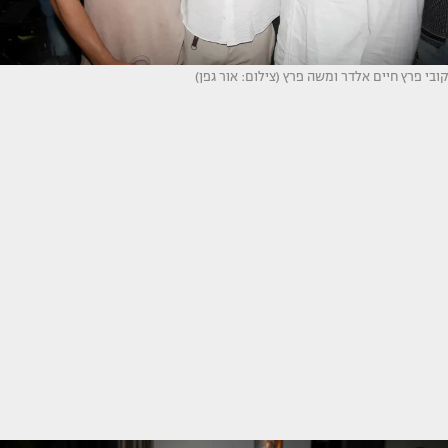
קובי פרץ חיים אלדר ומשה פרץ (צילום: אור גפן)