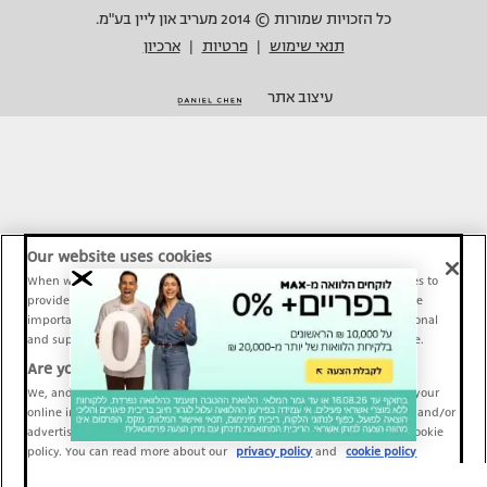
כל הזכויות שמורות © 2014 מעריב און ליין בע"מ.
תנאי שימוש
פרטיות
ארכיון
|
|
עיצוב אתר
Our website uses cookies
When we provide Maariv, TMI and Sport1 content online, we use cookies to
provide social media features and to analyze our traffic. These tools are
important and necessary for our website functionality. Others are optional
and support Maariv, TMI and Sport1 activity and your online experience.
Are you happy to accept cookies?
We, and our partners, use information about your use of our site and your
online interactions to improve our services and to personalize content and/or
advertising for you. You can read more about our privacy policy and cookie
policy. You can read more about our
privacy policy
and
cookie policy