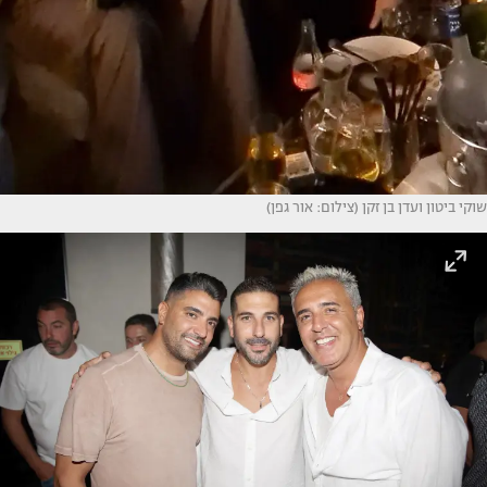
שוקי ביטון ועדן בן זקן (צילום: אור גפן)