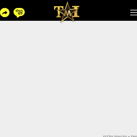
TMI
>
חדשות סלבס