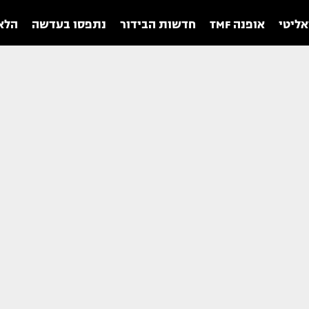
אליטי
אופנה TMF
חדשות הבידור
נתפסו בעדשה
הלאו