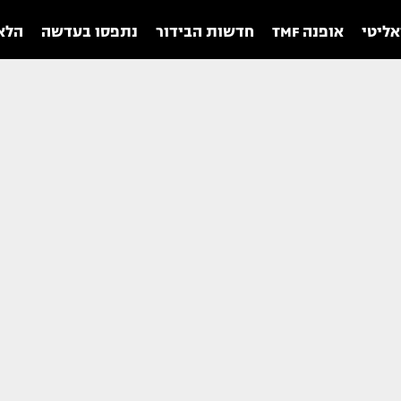
אליטי
אופנה TMF
חדשות הבידור
נתפסו בעדשה
הלאו