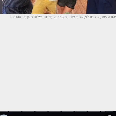
יהודה עמר, אילנית לוי, אלירז שדה, מאור סבג (צילום: צילום מסך אינסטגרם)