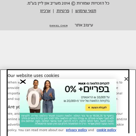
כל הזכויות שמורות © 2014 מעריב און ליין בע"מ.
תנאי שימוש
פרטיות
ארכיון
|
|
עיצוב אתר
Our website uses cookies
When we provide Maariv, TMI and Sport1 content online, we use cookies to
provide social media features and to analyze our traffic. These tools are
important and necessary for our website functionality. Others are optional
and support Maariv, TMI and Sport1 activity and your online experience.
Are you happy to accept cookies?
We, and our partners, use information about your use of our site and your
online interactions to improve our services and to personalize content and/or
advertising for you. You can read more about our privacy policy and cookie
policy. You can read more about our
privacy policy
and
cookie policy