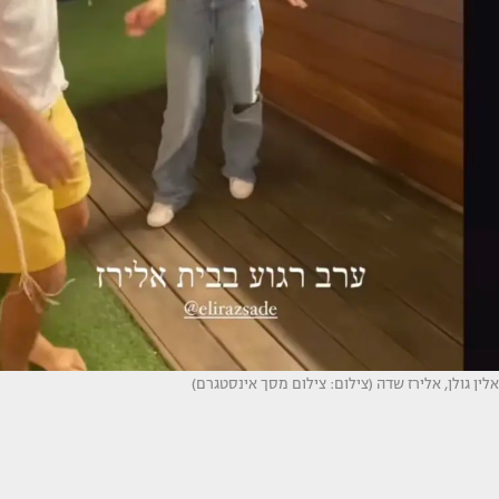
אלין גולן, אלירז שדה (צילום: צילום מסך אינסטגרם)