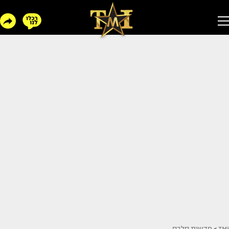
TMI
>
חדשות סלבס