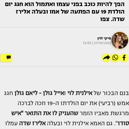
הפך להיות כוכב בפני עצמו ואתמול הוא חגג יום
הולדת 19 עם הפתעה של אמו ובעלה אלירז
שדה. צפו
מיקי לוין
27/10/2022 | 13:03
בנם הבכור של
אילנית לוי
ו
אייל גולן - ליאם גולן
חגג
אמש (רביעי) את יום הולדתו ה-19 וזכה לברכה
מרגשת מאביו הזמר
שהעניק לו את התואר "איש
סודו
". גם האמא אילנית לוי ובעלה
אלירז שדה
עמלו