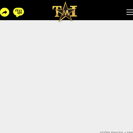
TMI
>
חדשות סלבס