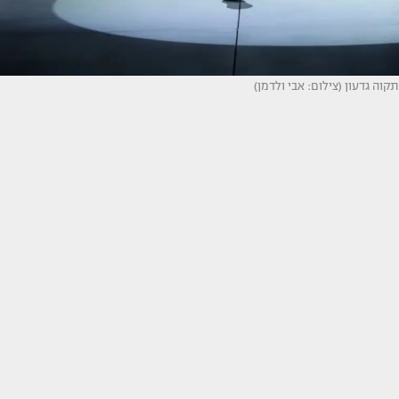
תקוה גדעון (צילום: אבי ולדמן)