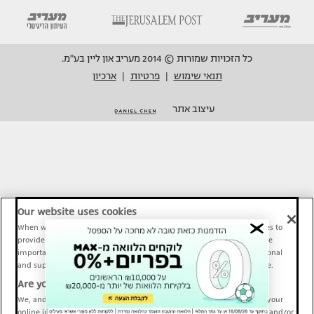
כל הזכויות שמורות © 2014 מעריב און ליין בע"מ.
תנאי שימוש
פרטיות
ארכיון
|
|
עיצוב אתר
Our website uses cookies
When we provide Maariv, TMI and Sport1 content online, we use cookies to
provide social media features and to analyze our traffic. These tools are
important and necessary for our website functionality. Others are optional
and support Maariv, TMI and Sport1 activity and your online experience.
Are you happy to accept cookies?
We, and our partners, use information about your use of our site and your
online interactions to improve our services and to personalize content and/or