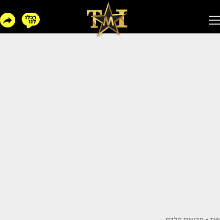
TMI
>
חדשות סלבס