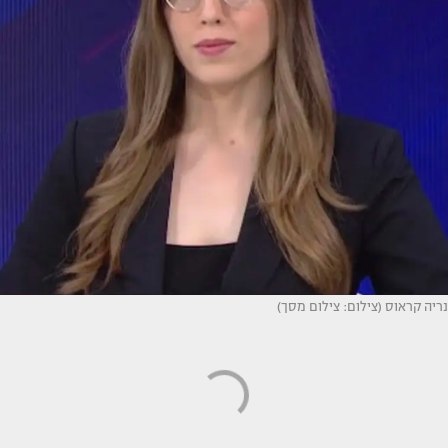
נריה קראוס (צילום: צילום מסך)