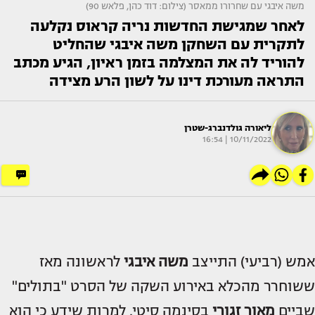
משה איבגי עם שחרורו ממאסר (צילום: דוד כהן, פלאש 90)
לאחר שמגישת החדשות נריה קראוס נקלעה
לתקרית עם השחקן משה איבגי שהחליט
להוריד לה את המצלמה בזמן ראיון, הגיע מכתב
התראה מעורכת דינו על לשון הרע מצידה
ליאורה גולדנברג-שטרן
10/11/2022 | 16:54
אמש (רביעי) התייצב
משה איבגי
לראשונה מאז
ששוחרר מהכלא באירוע השקה של הסרט "בתולים"
שביים
מאור זגורי
בסינמה סיטי. למרות שידע כי הוא