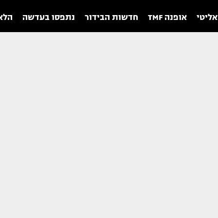
אליטי
אופנה TMF
חדשות הבידור
נתפסו בעדשה
הלאו