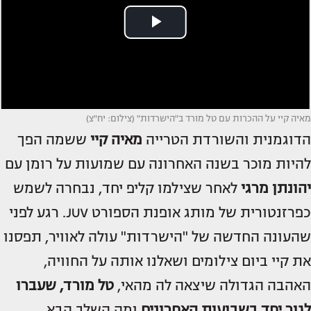
מאיה קיי על ההכרות עם טל מורד ב"הישרדות" (צילום: יח"צ)
הדוגמנית והשורדת הטרייה
מאיה קיי
ששמה הפך
להיות מוכר בשנה האחרונה עם שמועות על רומן עם
יהונתן מרגי
לאחר שצילמו קליפ יחד, נבחרה לשמש
כפרזנטורית של מותג אופנת הספורט JUV. רגע לפני
שהעונה החדשה של "הישרדות" עולה לאוויר, תפסנו
את קיי ביום צילומים ושאלנו אותה על החוויה,
האהבה הגדולה שיצאה לה מהאי,
טל מורד
, שעברו
לגור יחד בשבועות האחרונים
ומה השלב הבא.