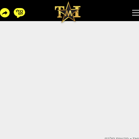
TMI
>
חדשות סלבס